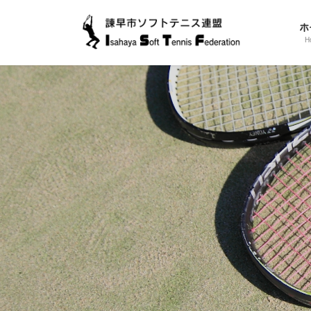
コ
ナ
ン
ビ
ホ
テ
ゲ
H
ン
ー
ツ
シ
に
ョ
移
ン
動
に
移
動