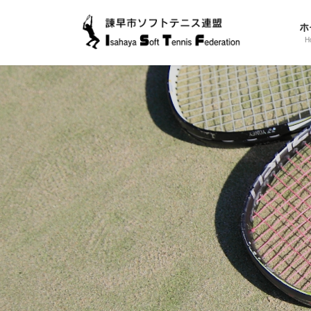
コ
ナ
ン
ビ
ホ
テ
ゲ
H
ン
ー
ツ
シ
に
ョ
移
ン
動
に
移
動