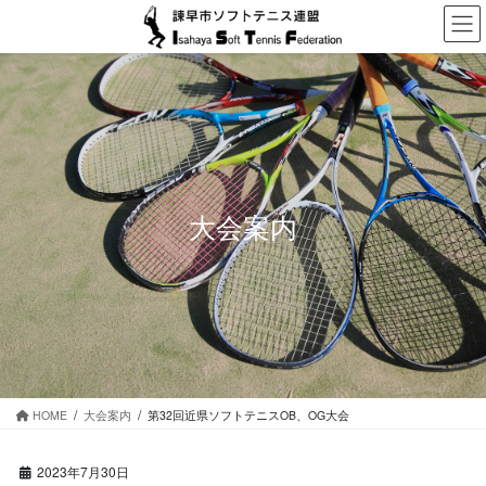
コ
ナ
ン
ビ
テ
ゲ
ン
ー
ツ
シ
に
ョ
移
ン
動
に
移
動
大会案内
HOME
大会案内
第32回近県ソフトテニスOB、OG大会
2023年7月30日