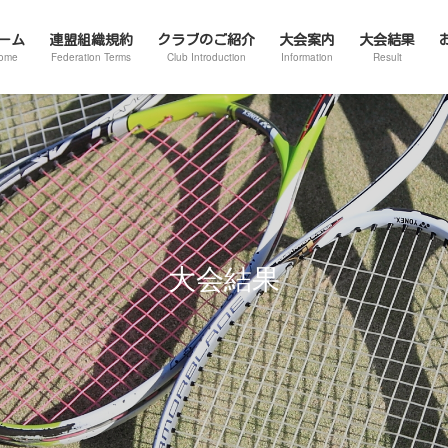
ーム
連盟組織規約
クラブのご紹介
大会案内
大会結果
ome
Federation Terms
Club Introduction
Information
Result
大会結果