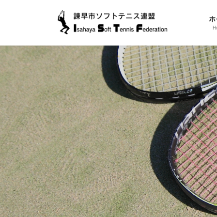
コ
ナ
ン
ビ
ホ
テ
ゲ
H
ン
ー
ツ
シ
に
ョ
移
ン
動
に
移
動