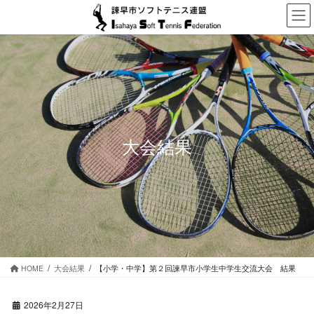
コ
ナ
ン
ビ
テ
ゲ
ン
ー
ツ
シ
に
ョ
移
ン
動
に
移
動
大会結果
HOME
大会結果
【小学・中学】第２回諫早市小学生中学生交流大会 結果
2026年2月27日