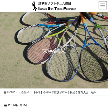
コ
ナ
ン
ビ
テ
ゲ
ン
ー
ツ
シ
に
ョ
移
ン
動
に
移
動
大会結果
HOME
大会結果
【中学】令和８年度諫早市中学校総合体育大会 結果
2026年6月15日